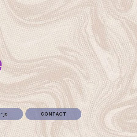
e
s-je
CONTACT