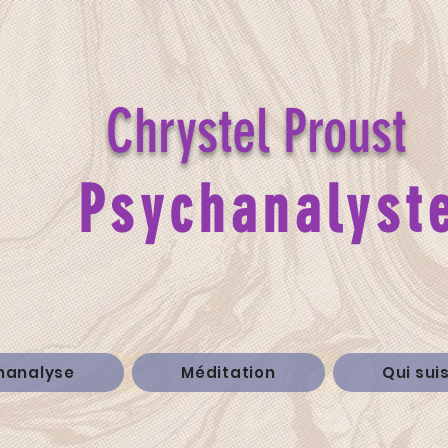
Chrystel Proust
Psychanalyst
hanalyse
Méditation
Qui sui